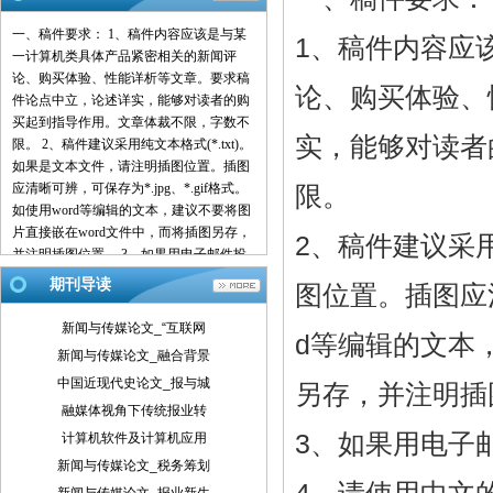
一、稿件要求： 1、稿件内容应该是与某
1、稿件内容应
一计算机类具体产品紧密相关的新闻评
论、购买体验、性能详析等文章。要求稿
论、购买体验、
件论点中立，论述详实，能够对读者的购
买起到指导作用。文章体裁不限，字数不
实，能够对读者
限。 2、稿件建议采用纯文本格式(*.txt)。
如果是文本文件，请注明插图位置。插图
应清晰可辨，可保存为*.jpg、*.gif格式。
限。
如使用word等编辑的文本，建议不要将图
片直接嵌在word文件中，而将插图另存，
2、稿件建议采用
并注明插图位置。 3、如果用电子邮件投
稿，最好压缩后发送。 4、请使用中文的
期刊导读
图位置。插图应清晰
标点符号。例如句号为。而不是.。 5、来
稿请注明作者署名(真实姓名、笔名)、详
新闻与传媒论文_“互联网
d等编辑的文本
细地址、邮编、联系电话、E-mail地址
新闻与传媒论文_融合背景
等，以便联系。 6、我们保留对稿件的增
中国近现代史论文_报与城
删权。 7、我们对有一稿多投、剽窃或抄
另存，并注明插
袭行为者，将保留追究由此引起的法律、
融媒体视角下传统报业转
经济责任的权利。 二、投稿方式： 1、 请
3、如果用电子
计算机软件及计算机应用
使用电子邮件方式投递稿件。 2、 编译的
新闻与传媒论文_税务筹划
稿件，请注明出处并附带原文。 3、 请按