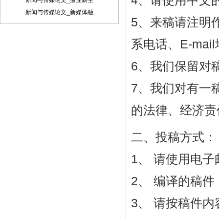
4、请使用中文的
新闻与传媒论文_报业新生
稿件内容投递到相关编辑信箱 三、稿件著
作权： 1、 投稿人保证其向我方所投之作
新闻与传媒论文_新媒体融
5、来稿请注明
品是其本人或与他人合作创作之成果，或
对所投作品拥有合法的著作权，无第三人
对其作品提出可成立之权利主张。 2、 投
系电话、E-ma
稿人保证向我方所投之稿件，尚未在任何
媒体上发表。 3、 投稿人保证其作品不含
6、我们保留对
有违反宪法、法律及损害社会公共利益之
内容。 4、 投稿人向我方所投之作品不得
7、我们对有一
同时向第三方投送，即不允许一稿多投。
若投稿人有违反该款约定的行为，则我方
的法律、经济责
有权不向投稿人支付报酬。但我方在收到
投稿人所投作品10日内未作出采用通知的
除外。 5、 投稿人授予我方享有作品专有
二、投稿方式：
使用权的方式包括但不限于：通过网络向
公众传播、复制、摘编、表演、播放、展
1、 请使用电
览、发行、摄制电影、电视、录像制品、
录制录音制品、制作数字化制品、改编、
翻译、注释、编辑，以及出版、许可其他
2、 编译的稿
媒体、网站及单位转载、摘编、播放、录
制、翻译、注释、编辑、改编、摄制。
3、 请按稿件
6、 投稿人委托我方声明，未经我方许
可，任何网站、媒体、组织不得转载、摘