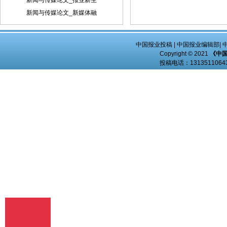
新闻与传媒论文_报业新生
稿件内容投递到相关编辑信箱 三、稿件著
作权： 1、 投稿人保证其向我方所投之作
新闻与传媒论文_新媒体融
品是其本人或与他人合作创作之成果，或
对所投作品拥有合法的著作权，无第三人
对其作品提出可成立之权利主张。 2、 投
中国报业投稿
|
中国报业编辑部
|
稿人保证向我方所投之稿件，尚未在任何
Copyright © 2021
《中
媒体上发表。 3、 投稿人保证其作品不含
投稿电话：
13135110
有违反宪法、法律及损害社会公共利益之
内容。 4、 投稿人向我方所投之作品不得
同时向第三方投送，即不允许一稿多投。
若投稿人有违反该款约定的行为，则我方
有权不向投稿人支付报酬。但我方在收到
投稿人所投作品10日内未作出采用通知的
除外。 5、 投稿人授予我方享有作品专有
使用权的方式包括但不限于：通过网络向
公众传播、复制、摘编、表演、播放、展
览、发行、摄制电影、电视、录像制品、
录制录音制品、制作数字化制品、改编、
翻译、注释、编辑，以及出版、许可其他
媒体、网站及单位转载、摘编、播放、录
制、翻译、注释、编辑、改编、摄制。
6、 投稿人委托我方声明，未经我方许
可，任何网站、媒体、组织不得转载、摘