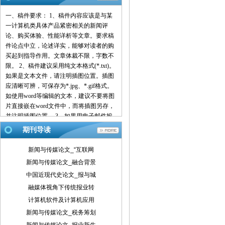
一、稿件要求： 1、稿件内容应该是与某
一计算机类具体产品紧密相关的新闻评
论、购买体验、性能详析等文章。要求稿
件论点中立，论述详实，能够对读者的购
买起到指导作用。文章体裁不限，字数不
限。 2、稿件建议采用纯文本格式(*.txt)。
如果是文本文件，请注明插图位置。插图
应清晰可辨，可保存为*.jpg、*.gif格式。
如使用word等编辑的文本，建议不要将图
片直接嵌在word文件中，而将插图另存，
并注明插图位置。 3、如果用电子邮件投
稿，最好压缩后发送。 4、请使用中文的
期刊导读
标点符号。例如句号为。而不是.。 5、来
稿请注明作者署名(真实姓名、笔名)、详
新闻与传媒论文_“互联网
细地址、邮编、联系电话、E-mail地址
新闻与传媒论文_融合背景
等，以便联系。 6、我们保留对稿件的增
中国近现代史论文_报与城
删权。 7、我们对有一稿多投、剽窃或抄
袭行为者，将保留追究由此引起的法律、
融媒体视角下传统报业转
经济责任的权利。 二、投稿方式： 1、 请
计算机软件及计算机应用
使用电子邮件方式投递稿件。 2、 编译的
新闻与传媒论文_税务筹划
稿件，请注明出处并附带原文。 3、 请按