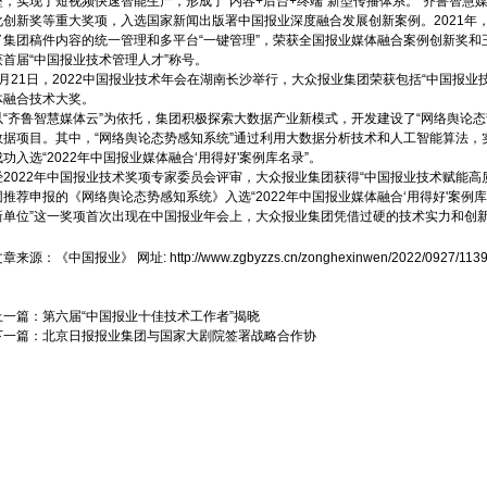
垒，实现了短视频快速智能生产，形成了“内容+后台+终端”新型传播体系。“齐鲁智慧
化创新奖等重大奖项，入选国家新闻出版署中国报业深度融合发展创新案例。2021年
了集团稿件内容的统一管理和多平台“一键管理”，荣获全国报业媒体融合案例创新奖
获首届“中国报业技术管理人才”称号。
9月21日，2022中国报业技术年会在湖南长沙举行，大众报业集团荣获包括“中国报
体融合技术大奖。
以“齐鲁智慧媒体云”为依托，集团积极探索大数据产业新模式，开发建设了“网络舆论态势
数据项目。其中，“网络舆论态势感知系统”通过利用大数据分析技术和人工智能算法
成功入选“2022年中国报业媒体融合‘用得好'案例库名录”。
经2022年中国报业技术奖项专家委员会评审，大众报业集团获得“中国报业技术赋能
团推荐申报的《网络舆论态势感知系统》入选“2022年中国报业媒体融合‘用得好'案例
新单位”这一奖项首次出现在中国报业年会上，大众报业集团凭借过硬的技术实力和创
文章来源：
《中国报业》
网址:
http://www.zgbyzzs.cn/zonghexinwen/2022/0927/1139
上一篇：
第六届“中国报业十佳技术工作者”揭晓
下一篇：
北京日报报业集团与国家大剧院签署战略合作协