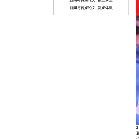
新闻与传媒论文_报业新生
稿件内容投递到相关编辑信箱 三、稿件著
作权： 1、 投稿人保证其向我方所投之作
新闻与传媒论文_新媒体融
品是其本人或与他人合作创作之成果，或
对所投作品拥有合法的著作权，无第三人
对其作品提出可成立之权利主张。 2、 投
稿人保证向我方所投之稿件，尚未在任何
媒体上发表。 3、 投稿人保证其作品不含
有违反宪法、法律及损害社会公共利益之
内容。 4、 投稿人向我方所投之作品不得
同时向第三方投送，即不允许一稿多投。
若投稿人有违反该款约定的行为，则我方
有权不向投稿人支付报酬。但我方在收到
投稿人所投作品10日内未作出采用通知的
除外。 5、 投稿人授予我方享有作品专有
使用权的方式包括但不限于：通过网络向
公众传播、复制、摘编、表演、播放、展
览、发行、摄制电影、电视、录像制品、
录制录音制品、制作数字化制品、改编、
翻译、注释、编辑，以及出版、许可其他
媒体、网站及单位转载、摘编、播放、录
制、翻译、注释、编辑、改编、摄制。
6、 投稿人委托我方声明，未经我方许
可，任何网站、媒体、组织不得转载、摘