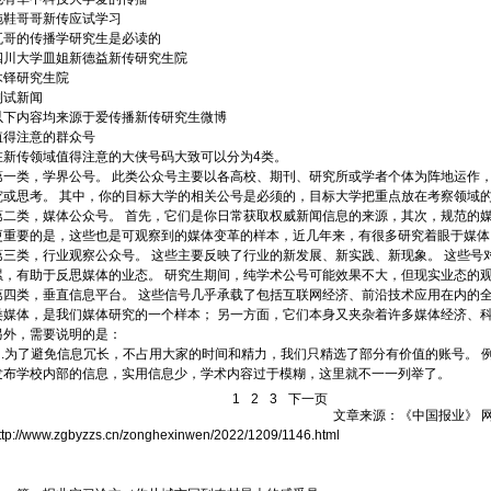
拖鞋哥哥新传应试学习
瓦哥的传播学研究生是必读的
四川大学皿姐新德益新传研究生院
木铎研究生院
测试新闻
以下内容均来源于爱传播新传研究生微博
值得注意的群众号
在新传领域值得注意的大侠号码大致可以分为4类。
第一类，学界公号。 此类公众号主要以各高校、期刊、研究所或学者个体为阵地运作
究或思考。 其中，你的目标大学的相关公号是必须的，目标大学把重点放在考察领域
第二类，媒体公众号。 首先，它们是你日常获取权威新闻信息的来源，其次，规范的
更重要的是，这些也是可观察到的媒体变革的样本，近几年来，有很多研究着眼于媒体
第三类，行业观察公众号。 这些主要反映了行业的新发展、新实践、新现象。 这些号
累，有助于反思媒体的业态。 研究生期间，纯学术公号可能效果不大，但现实业态的
第四类，垂直信息平台。 这些信号几乎承载了包括互联网经济、前沿技术应用在内的
类媒体，是我们媒体研究的一个样本； 另一方面，它们本身又夹杂着许多媒体经济、
另外，需要说明的是：
1 .为了避免信息冗长，不占用大家的时间和精力，我们只精选了部分有价值的账号。
发布学校内部的信息，实用信息少，学术内容过于模糊，这里就不一一列举了。
1
2
3
下一页
文章来源：
《中国报业》
网
ttp://www.zgbyzzs.cn/zonghexinwen/2022/1209/1146.html