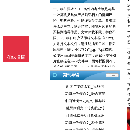
一、稿件要求： 1、稿件内容应该是与某
一计算机类具体产品紧密相关的新闻评
论、购买体验、性能详析等文章。要求稿
件论点中立，论述详实，能够对读者的购
买起到指导作用。文章体裁不限，字数不
限。 2、稿件建议采用纯文本格式(*.txt)。
如果是文本文件，请注明插图位置。插图
应清晰可辨，可保存为*.jpg、*.gif格式。
如使用word等编辑的文本，建议不要将图
在线投稿
片直接嵌在word文件中，而将插图另存，
并注明插图位置。 3、如果用电子邮件投
稿，最好压缩后发送。 4、请使用中文的
期刊导读
标点符号。例如句号为。而不是.。 5、来
稿请注明作者署名(真实姓名、笔名)、详
新闻与传媒论文_“互联网
细地址、邮编、联系电话、E-mail地址
新闻与传媒论文_融合背景
等，以便联系。 6、我们保留对稿件的增
中国近现代史论文_报与城
删权。 7、我们对有一稿多投、剽窃或抄
袭行为者，将保留追究由此引起的法律、
融媒体视角下传统报业转
经济责任的权利。 二、投稿方式： 1、 请
计算机软件及计算机应用
使用电子邮件方式投递稿件。 2、 编译的
新闻与传媒论文_税务筹划
稿件，请注明出处并附带原文。 3、 请按