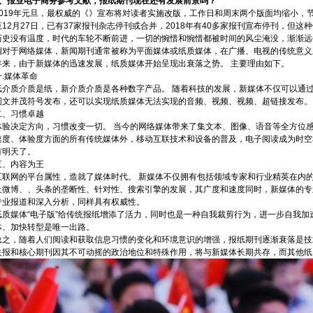
1、
报业电子商务参考文献，报纸期刊现在还有发展前景吗？
2019年元旦，最权威的《》宣布将对读者实施改版，工作日和周末两个版面均缩小，
至12月27日，已有37家报刊杂志停刊或合并，2018年有40多家报刊宣布停刊，但这
历史没有温度，时代的车轮不断前进，一切的惋惜和惋惜都被时间的风尘淹没，渐渐远
相对于网络媒体，新闻期刊通常被称为平面媒体或纸质媒体，在广播、电视的传统意义
年来，由于新媒体的迅速发展，纸质媒体开始呈现出衰落之势。 主要理由如下。
一.媒体革命
纸介质介质是纸，新介质介质是各种数字产品。 随着科技的发展，新媒体不仅可以通
图文并茂符号发布，还可以实现纸质媒体无法实现的音频、视频、视频、超链接发布。
二、习惯卓越
体验决定方向，习惯改变一切。 当今的网络媒体带来了集文本、图像、语音等全方位
速度、体验度方面的所有传统媒体外，移动互联技术和设备的普及，电子阅读成为时空
有明天了。
三、内容为王
互联网的平台属性，造就了媒体时代。 新媒体不仅拥有包括领域专家和行业精英在内
上微博、、头条的垄断性、针对性、搜索引擎的发展，其广度和速度同时，新媒体的专
专业报道和深入分析，同样具有权威性。
纸质媒体“电子版”给传统报纸增添了活力，同时也是一种自我裁剪行为，进一步自我加
体、加快转型是唯一出路。
总之，随着人们阅读和获取信息习惯的变化和环境意识的增强，报纸期刊逐渐衰落是技
关报和核心期刊因其不可动摇的政治地位和特殊作用，将与新媒体长期共存，而其他纸