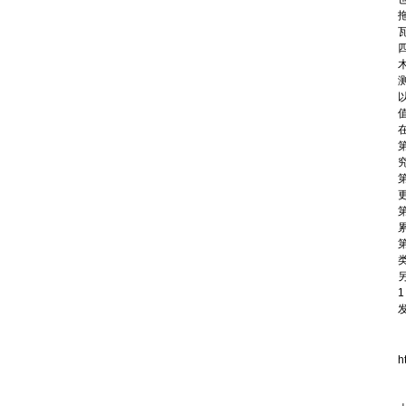
编其作品。
h