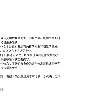
，以认真学术观察为主，刊登个体或机构的最新研
的号也是必须的。
媒体文本是你实务练习的模仿对象和积累的素材。
内容公众号上的话语变化。
对于新传考研来说，最大的价值就是作为案例积
观察是答题时的重要内容。
全年热点，而它们自身作为近年来发展迅速的垂直
科技传播等考点。
 例如，有些号码虽然隶属于有名的大学机构，但只
址: