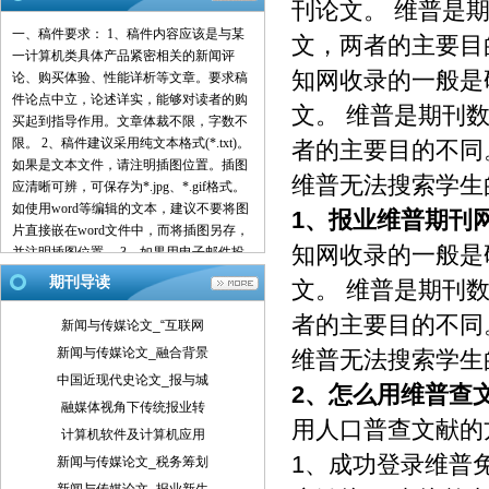
刊论文。 维普是
一、稿件要求： 1、稿件内容应该是与某
文，两者的主要目
一计算机类具体产品紧密相关的新闻评
知网收录的一般是
论、购买体验、性能详析等文章。要求稿
件论点中立，论述详实，能够对读者的购
文。 维普是期刊
买起到指导作用。文章体裁不限，字数不
限。 2、稿件建议采用纯文本格式(*.txt)。
者的主要目的不同
如果是文本文件，请注明插图位置。插图
维普无法搜索学生
应清晰可辨，可保存为*.jpg、*.gif格式。
如使用word等编辑的文本，建议不要将图
1、
报业维普期刊
片直接嵌在word文件中，而将插图另存，
知网收录的一般是
并注明插图位置。 3、如果用电子邮件投
稿，最好压缩后发送。 4、请使用中文的
期刊导读
文。 维普是期刊
标点符号。例如句号为。而不是.。 5、来
稿请注明作者署名(真实姓名、笔名)、详
者的主要目的不同
新闻与传媒论文_“互联网
细地址、邮编、联系电话、E-mail地址
新闻与传媒论文_融合背景
维普无法搜索学生
等，以便联系。 6、我们保留对稿件的增
中国近现代史论文_报与城
删权。 7、我们对有一稿多投、剽窃或抄
2、
怎么用维普查
袭行为者，将保留追究由此引起的法律、
融媒体视角下传统报业转
用人口普查文献的
经济责任的权利。 二、投稿方式： 1、 请
计算机软件及计算机应用
使用电子邮件方式投递稿件。 2、 编译的
1、成功登录维普
新闻与传媒论文_税务筹划
稿件，请注明出处并附带原文。 3、 请按