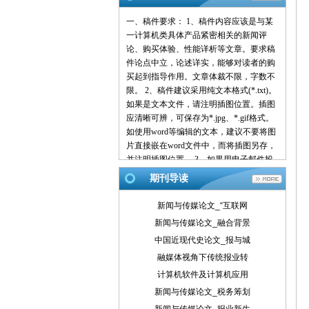
一、稿件要求： 1、稿件内容应该是与某
一计算机类具体产品紧密相关的新闻评
论、购买体验、性能详析等文章。要求稿
件论点中立，论述详实，能够对读者的购
买起到指导作用。文章体裁不限，字数不
限。 2、稿件建议采用纯文本格式(*.txt)。
如果是文本文件，请注明插图位置。插图
应清晰可辨，可保存为*.jpg、*.gif格式。
如使用word等编辑的文本，建议不要将图
片直接嵌在word文件中，而将插图另存，
并注明插图位置。 3、如果用电子邮件投
稿，最好压缩后发送。 4、请使用中文的
期刊导读
标点符号。例如句号为。而不是.。 5、来
稿请注明作者署名(真实姓名、笔名)、详
新闻与传媒论文_“互联网
细地址、邮编、联系电话、E-mail地址
新闻与传媒论文_融合背景
等，以便联系。 6、我们保留对稿件的增
中国近现代史论文_报与城
删权。 7、我们对有一稿多投、剽窃或抄
袭行为者，将保留追究由此引起的法律、
融媒体视角下传统报业转
经济责任的权利。 二、投稿方式： 1、 请
计算机软件及计算机应用
使用电子邮件方式投递稿件。 2、 编译的
新闻与传媒论文_税务筹划
稿件，请注明出处并附带原文。 3、 请按